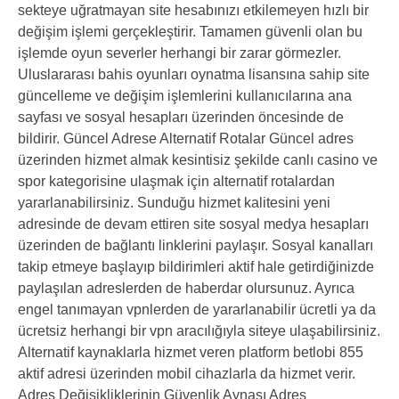
sekteye uğratmayan site hesabınızı etkilemeyen hızlı bir
değişim işlemi gerçekleştirir. Tamamen güvenli olan bu
işlemde oyun severler herhangi bir zarar görmezler.
Uluslararası bahis oyunları oynatma lisansına sahip site
güncelleme ve değişim işlemlerini kullanıcılarına ana
sayfası ve sosyal hesapları üzerinden öncesinde de
bildirir. Güncel Adrese Alternatif Rotalar Güncel adres
üzerinden hizmet almak kesintisiz şekilde canlı casino ve
spor kategorisine ulaşmak için alternatif rotalardan
yararlanabilirsiniz. Sunduğu hizmet kalitesini yeni
adresinde de devam ettiren site sosyal medya hesapları
üzerinden de bağlantı linklerini paylaşır. Sosyal kanalları
takip etmeye başlayıp bildirimleri aktif hale getirdiğinizde
paylaşılan adreslerden de haberdar olursunuz. Ayrıca
engel tanımayan vpnlerden de yararlanabilir ücretli ya da
ücretsiz herhangi bir vpn aracılığıyla siteye ulaşabilirsiniz.
Alternatif kaynaklarla hizmet veren platform betlobi 855
aktif adresi üzerinden mobil cihazlarla da hizmet verir.
Adres Değişikliklerinin Güvenlik Aynası Adres