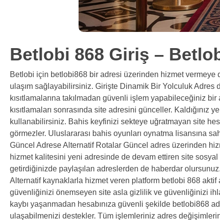
Betlobi 868 Giriş – Betl
Betlobi için betlobi868 bir adresi üzerinden hizmet vermeye 
ulaşım sağlayabilirsiniz. Girişte Dinamik Bir Yolculuk Adres de
kısıtlamalarına takılmadan güvenli işlem yapabileceğiniz bir
kısıtlamaları sonrasında site adresini günceller. Kaldığınız 
kullanabilirsiniz. Bahis keyfinizi sekteye uğratmayan site he
görmezler. Uluslararası bahis oyunları oynatma lisansına sahi
Güncel Adrese Alternatif Rotalar Güncel adres üzerinden hizme
hizmet kalitesini yeni adresinde de devam ettiren site sosyal 
getirdiğinizde paylaşılan adreslerden de haberdar olursunuz. A
Alternatif kaynaklarla hizmet veren platform betlobi 868 aktif
güvenliğinizi önemseyen site asla gizlilik ve güvenliğinizi ihla
kaybı yaşanmadan hesabınıza güvenli şekilde betlobi868 adre
ulaşabilmenizi destekler. Tüm işlemleriniz adres değişimlerin