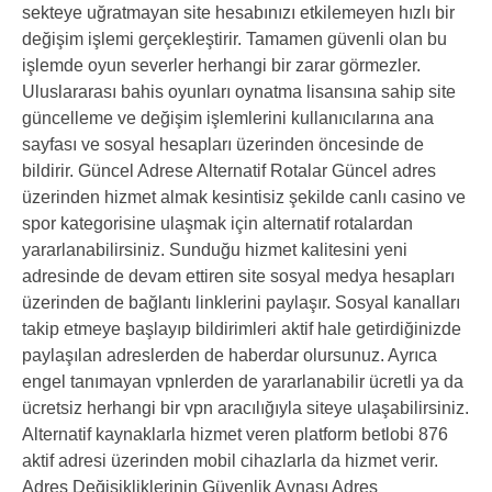
sekteye uğratmayan site hesabınızı etkilemeyen hızlı bir
değişim işlemi gerçekleştirir. Tamamen güvenli olan bu
işlemde oyun severler herhangi bir zarar görmezler.
Uluslararası bahis oyunları oynatma lisansına sahip site
güncelleme ve değişim işlemlerini kullanıcılarına ana
sayfası ve sosyal hesapları üzerinden öncesinde de
bildirir. Güncel Adrese Alternatif Rotalar Güncel adres
üzerinden hizmet almak kesintisiz şekilde canlı casino ve
spor kategorisine ulaşmak için alternatif rotalardan
yararlanabilirsiniz. Sunduğu hizmet kalitesini yeni
adresinde de devam ettiren site sosyal medya hesapları
üzerinden de bağlantı linklerini paylaşır. Sosyal kanalları
takip etmeye başlayıp bildirimleri aktif hale getirdiğinizde
paylaşılan adreslerden de haberdar olursunuz. Ayrıca
engel tanımayan vpnlerden de yararlanabilir ücretli ya da
ücretsiz herhangi bir vpn aracılığıyla siteye ulaşabilirsiniz.
Alternatif kaynaklarla hizmet veren platform betlobi 876
aktif adresi üzerinden mobil cihazlarla da hizmet verir.
Adres Değişikliklerinin Güvenlik Aynası Adres