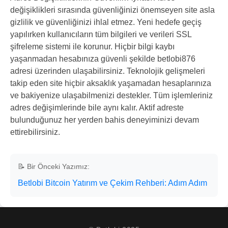
değişiklikleri sırasında güvenliğinizi önemseyen site asla
gizlilik ve güvenliğinizi ihlal etmez. Yeni hedefe geçiş
yapılırken kullanıcıların tüm bilgileri ve verileri SSL
şifreleme sistemi ile korunur. Hiçbir bilgi kaybı
yaşanmadan hesabınıza güvenli şekilde betlobi876
adresi üzerinden ulaşabilirsiniz. Teknolojik gelişmeleri
takip eden site hiçbir aksaklık yaşamadan hesaplarınıza
ve bakiyenize ulaşabilmenizi destekler. Tüm işlemleriniz
adres değişimlerinde bile aynı kalır. Aktif adreste
bulunduğunuz her yerden bahis deneyiminizi devam
ettirebilirsiniz.
📝 Bir Önceki Yazımız:
Betlobi Bitcoin Yatırım ve Çekim Rehberi: Adım Adım